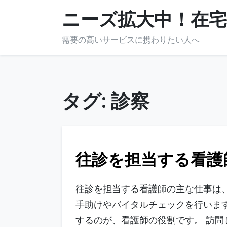
Skip
ニーズ拡大中！在宅
to
content
需要の高いサービスに携わりたい人へ
タグ:
診察
往診を担当する看護
往診を担当する看護師の主な仕事は
手助けやバイタルチェックを行いま
するのが、看護師の役割です。 訪問